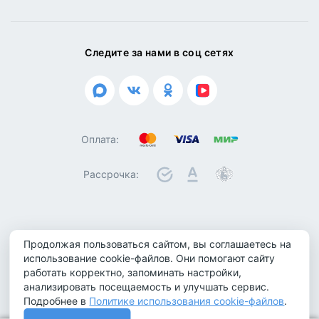
Следите за нами в соц сетях
Оплата:
Рассрочка:
© 2026 ООО "Биотроника". Все права защищены
Продолжая пользоваться сайтом, вы соглашаетесь на
Политика конфиденциальности
использование cookie-файлов. Они помогают сайту
Политика обработки персональных данных
работать корректно, запоминать настройки,
анализировать посещаемость и улучшать сервис.
Политика использования cookie-файлов
Подробнее в
Политике использования cookie-файлов
.
Не является публичной офертой