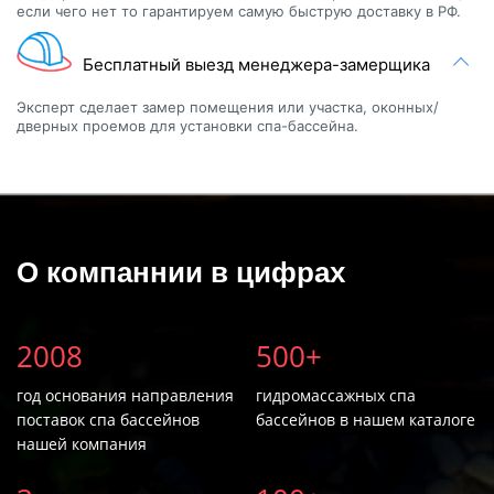
если чего нет то гарантируем самую быструю доставку в РФ.
Бесплатный выезд менеджера-замерщика
Эксперт сделает замер помещения или участка, оконных/
дверных проемов для установки спа-бассейна.
О компаннии в цифрах
2008
500+
год основания направления
гидромассажных спа
поставок спа бассейнов
бассейнов в нашем каталоге
нашей компания