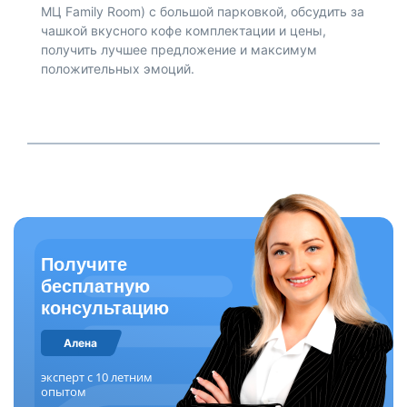
МЦ Family Room) с большой парковкой, обсудить за
чашкой вкусного кофе комплектации и цены,
получить лучшее предложение и максимум
положительных эмоций.
Получите
бесплатную
консультацию
Алена
эксперт с 10 летним
опытом